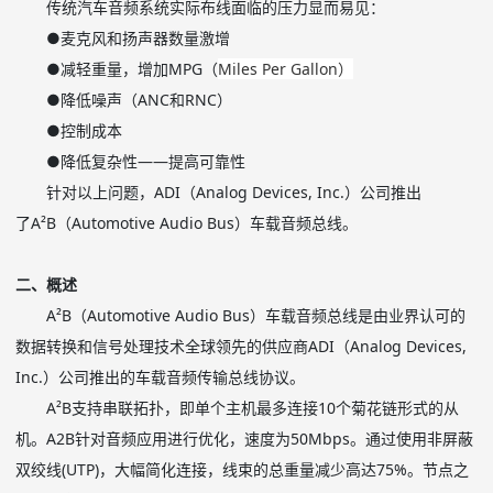
传统汽车音频系统实际布线面临的压力显而易见：
●麦克风和扬声器数量激增
●减轻重量，增加
MPG
（
Miles Per Gallon
）
●降低噪声（
ANC
和
RNC
）
●控制成本
●降低复杂性——提高可靠性
针对以上问题，
ADI
（
Analog Devices, Inc.
）公司推出
了
A
²
B
（
Automotive Audio Bus
）车载音频总线。
二、概述
A
²
B
（
Automotive Audio Bus
）车载音频总线是由业界认可的
数据转换和信号处理技术全球领先的供应商
ADI
（
Analog Devices,
Inc.
）公司推出的车载音频传输总线协议。
A
²
B
支持串联拓扑，即单个主机最多连接
10
个菊花链形式的从
机。
A2B
针对音频应用进行优化，速度为
50Mbps
。通过使用非屏蔽
双绞线
(UTP)
，大幅简化连接，线束的总重量减少高达
75%
。节点之