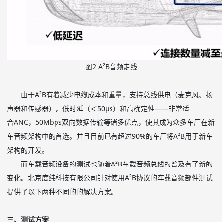
图2 A
²
B
音频走线
由于
A
²
B
有着减少电缆成本和重量，支持总线供电（麦克风、扬
声器和传感器），低时延（＜
50
μ
s
）和高确定性——非常适
合
ANC
，
50Mbps
双向数据传输等诸多优点，使其成为众多车厂在新
车音频架构中的首选。并且目前已有超过
90%
的车厂将
A
²
B
用于新车
架构的开发。
而车载音频设备的测试也随着
A
²
B
车载音频总线的普及有了新的
变化。北京度纬科技有限公司针对使用
A
²
B
协议的车载音频部件测试
提供了以下两种不同的的解决方案。
三、测试方案