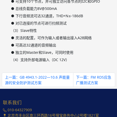
●
可支持10个节点，并可独立访问各节点的I2C和GPIO
●
总线负载能力8V@500mA
●
下行音频流可达32通道，THD+N≤-186dB
●
对已连接的节点可进行扫频测试
（3）Slave特性
●
灵活的配置，可作为输入或者输出接入A2B网络
●
可高达32通道的音频输出
●
独立的Master和Slave，可同时使用
（4）支持外部电源输入（DC 12V）
上一篇：GB 4943.1-2022—10.6 声能量
下一篇：FM RDS应急
源的安全防护测试方案
广播测试方案
联系我们
010-64327909
北京市丰台区南三环西路16号搜宝商务中心2号楼1821室