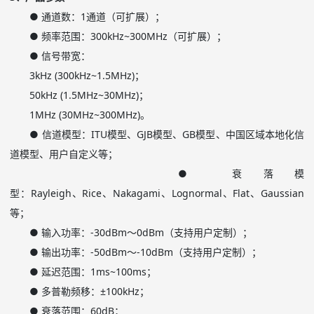
● 通道数：
1
通道（可扩展）；
● 频率范围：
300kHz~300MHz
（可扩展）；
● 信号带宽：
3kHz (300kHz~1.5MHz)
；
50kHz (1.5MHz~30MHz)
；
1MHz (30MHz~300MHz)
。
● 信道模型：
ITU
模型、
GJB
模型、
GB
模型、中国区域本地化信
道模型、用户自定义等；
● 衰落模
型：
Rayleigh
、
Rice
、
Nakagami
、
Lognormal
、
Flat
、
Gaussian
等；
● 输入功率：
-30dBm
～
0dBm
（支持用户定制）；
● 输出功率：
-50dBm
～
-10dBm
（支持用户定制）；
● 延迟范围：
1ms~100ms
；
● 多普勒频移：
±100kHz
；
● 衰落范围：
60dB
；