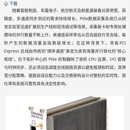
下载
随着智能制造、车载电子、航空航天及新能源装备对高带宽、高
精度、多通道同步测试的需求持续增长，
PXIe
数据采集系统已从研
发实验室迅速扩展到生产线和现场调试等场景。采集板卡和专用处理
模块的并行数量不断上升，单通道采样率也从百兆级跃升至吉级，每
秒产生的数据流量呈指数级增长；在这种背景下，背板
PCI
Express
总线由传统的
“
顺序通道
”
演变为承担海量并行吞吐的
“
核心
枢纽
”
。位于拓扑中心的
PXIe
控制器除了承担
CPU
运算、
I/O
管理
与时钟同步，还必须动态调度总线链路资源以避免瓶颈和时延；其带
宽分配策略、链路自适应能力以及交换架构设计对整机的实时性、吞
吐率和系统可靠性具有决定性影响。