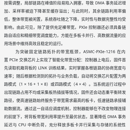
按需调整，局部链路在峰值阶段易陷入拥塞，导致
DMA
事务延迟增
加、采样率被迫下降甚至缓存溢出；与此同时，其余链路利用率偏
低，整体带宽被闲置，系统吞吐随之下降，实时性与数据完整性均受
影响。由此可见，除了提供充足裸带宽，
PXIe
控制器还必须具备链
路自适应和精细带宽调度能力，方能在多板卡并行、高数据流量的应
用场景中维持高效且稳定的运行。
为突破固定链路拓扑的带宽瓶颈，
ASMC-PXIe-1216
在内
置
PCIe
交换芯片上实现了智能化带宽分配：控制器上电后，固件首
先读取机箱背板的
LINK
训练结果，实时掌握各根链路的协商宽度与
速率；随后根据检测到的拓扑与业务负载，自动将交换芯片配置为两
路模式（
1 × 16 + 1 × 8
）或四路模式（
4 × 4
）。当系统运行过程中
出现链路占用不均或采集板热插拔等情况，固件还会动态重平衡转发
路径，使高速链路始终服务于带宽需求最高的板卡，低速链路承接辅
助数据流。通过这一自适应调度机制，控制器能够在不改变物理连接
的前提下，将背板带宽利用率提升至最优状态，显著降低
DMA
事务
延迟与
CPU
中断负荷，充分释放多板卡并行采集与存储的系统性