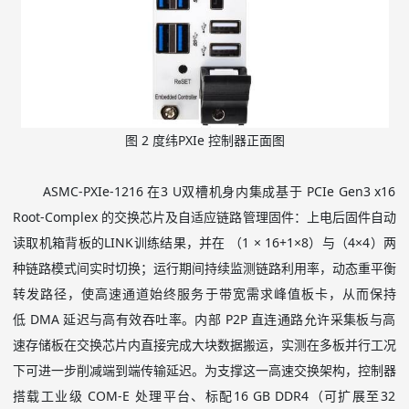
图
2
度纬
PXIe
控制器正面图
ASMC-PXIe-1216
在
3 U
双槽机身内集成基于
PCIe Gen3 x16
Root-Complex
的交换芯片及自适应链路管理固件：上电后固件自动
读取机箱背板的
LINK
训练结果，并在 （
1 × 16+1×8
）与（
4×4
）两
种链路模式间实时切换；运行期间持续监测链路利用率，动态重平衡
转发路径，使高速通道始终服务于带宽需求峰值板卡，从而保持
低
DMA
延迟与高有效吞吐率。内部
P2P
直连通路允许采集板与高
速存储板在交换芯片内直接完成大块数据搬运，实测在多板并行工况
下可进一步削减端到端传输延迟。为支撑这一高速交换架构，控制器
搭载工业级
COM-E
处理平台、标配
16 GB DDR4
（可扩展至
32