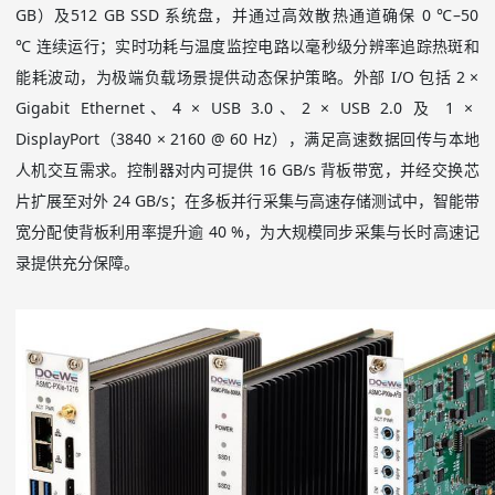
GB
）及
512 GB SSD
系统盘，并通过高效散热通道确保
0 ℃–50
℃
连续运行；实时功耗与温度监控电路以毫秒级分辨率追踪热斑和
能耗波动，为极端负载场景提供动态保护策略。外部
I/O
包括
2 ×
Gigabit Ethernet
、
4 × USB 3.0
、
2 × USB 2.0
及
1 ×
DisplayPort
（
3840 × 2160 @ 60 Hz
），满足高速数据回传与本地
人机交互需求。控制器对内可提供
16 GB/s
背板带宽，并经交换芯
片扩展至对外
24 GB/s
；在多板并行采集与高速存储测试中，智能带
宽分配使背板利用率提升逾
40 %
，为大规模同步采集与长时高速记
录提供充分保障。